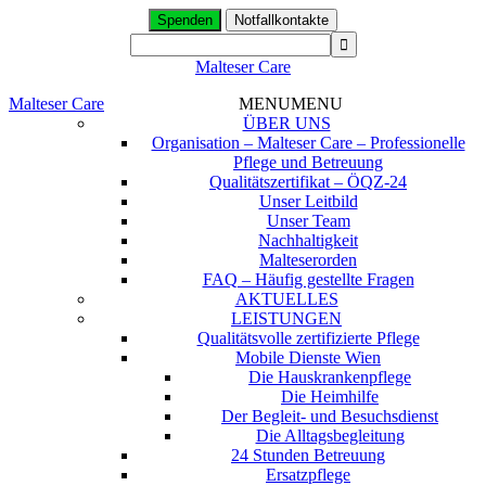
Spenden
Notfallkontakte
Malteser Care
Malteser Care
MENU
MENU
ÜBER UNS
Organisation – Malteser Care – Professionelle
Pflege und Betreuung
Qualitätszertifikat – ÖQZ-24
Unser Leitbild
Unser Team
Nachhaltigkeit
Malteserorden
FAQ – Häufig gestellte Fragen
AKTUELLES
LEISTUNGEN
Qualitätsvolle zertifizierte Pflege
Mobile Dienste Wien
Die Hauskrankenpflege
Die Heimhilfe
Der Begleit- und Besuchsdienst
Die Alltagsbegleitung
24 Stunden Betreuung
Ersatzpflege