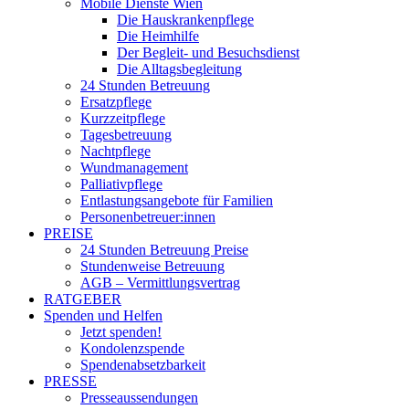
Mobile Dienste Wien
Die Hauskrankenpflege
Die Heimhilfe
Der Begleit- und Besuchsdienst
Die Alltagsbegleitung
24 Stunden Betreuung
Ersatzpflege
Kurzzeitpflege
Tagesbetreuung
Nachtpflege
Wundmanagement
Palliativpflege
Entlastungsangebote für Familien
Personenbetreuer:innen
PREISE
24 Stunden Betreuung Preise
Stundenweise Betreuung
AGB – Vermittlungsvertrag
RATGEBER
Spenden und Helfen
Jetzt spenden!
Kondolenzspende
Spendenabsetzbarkeit
PRESSE
Presseaussendungen