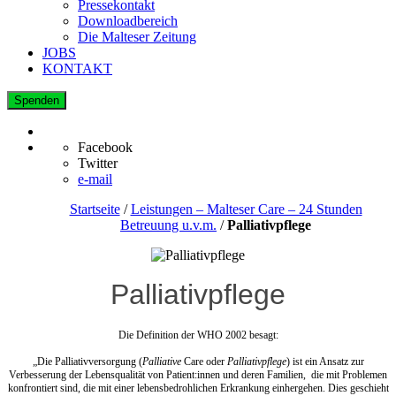
Pressekontakt
Downloadbereich
Die Malteser Zeitung
JOBS
KONTAKT
Spenden
Facebook
Twitter
e-mail
Startseite
/
Leistungen – Malteser Care – 24 Stunden
Betreuung u.v.m.
/
Palliativpflege
Palliativpflege
Die Definition der WHO 2002 besagt:
„Die Palliativversorgung (
Palliative
Care oder
Palliativpflege
) ist ein Ansatz zur
Verbesserung der Lebensqualität von Patient:innen und deren Familien, die mit Problemen
konfrontiert sind, die mit einer lebensbedrohlichen Erkrankung einhergehen. Dies geschieht