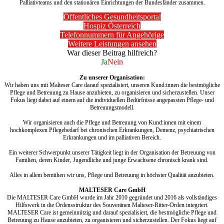
Palliativteams und den stationären Einrichtungen der Bundesländer zusammen.
Öffentliches Gesundheitsportal
Hospiz Österreich
Telefonnummern für Angehörige
Weitere Leistungen ansehen
War dieser Beitrag hilfreich?
Ja
Nein
Zu unserer Organisation:
Wir haben uns mit Malteser Care darauf spezialisiert, unseren Kund:innen die bestmögliche
Pflege und Betreuung zu Hause anzubieten, zu organisieren und sicherzustellen. Unser
Fokus liegt dabei auf einem auf die individuellen Bedürfnisse angepassten Pflege- und
Betreuungsmodell.
Wir organisieren auch die Pflege und Betreuung von Kund:innen mit einem
hochkomplexen Pflegebedarf bei chronischen Erkrankungen, Demenz, psychiatrischen
Erkrankungen und im palliativen Bereich.
Ein weiterer Schwerpunkt unserer Tätigkeit liegt in der Organisation der Betreuung von
Familien, deren Kinder, Jugendliche und junge Erwachsene chronisch krank sind.
Alles in allem bemühen wir uns, Pflege und Betreuung in höchster Qualität anzubieten.
MALTESER Care GmbH
Die MALTESER Care GmbH wurde im Jahr 2010 gegründet und 2016 als vollständiges
Hilfswerk in die Ordensstruktur des Souveränen Malteser-Ritter-Orden integriert.
MALTESER Care ist gemeinnützig und darauf spezialisiert, die bestmögliche Pflege und
Betreuung zu Hause anzubieten, zu organisieren und sicherzustellen. Der Fokus liegt auf