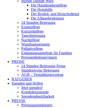
Mobile Dienste Wien
Die Hauskrankenpflege
Die Heimhilfe
Der Begleit- und Besuchsdienst
Die Alltagsbegleitung
24 Stunden Betreuung
Ersatzpflege
Kurzzeitpflege
Tagesbetreuung
Nachtpflege
Wundmanagement
Palliativpflege
Entlastungsangebote für Familien
Personenbetreuer:innen
PREISE
24 Stunden Betreuung Preise
Stundenweise Betreuung
AGB – Vermittlungsvertrag
RATGEBER
Spenden und Helfen
Jetzt spenden!
Kondolenzspende
Spendenabsetzbarkeit
PRESSE
Presseaussendungen