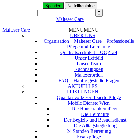
Spenden
Notfallkontakte
Malteser Care
Malteser Care
MENU
MENU
ÜBER UNS
Organisation – Malteser Care – Professionelle
Pflege und Betreuung
Qualitätszertifikat – ÖQZ-24
Unser Leitbild
Unser Team
Nachhaltigkeit
Malteserorden
FAQ – Häufig gestellte Fragen
AKTUELLES
LEISTUNGEN
Qualitätsvolle zertifizierte Pflege
Mobile Dienste Wien
Die Hauskrankenpflege
Die Heimhilfe
Der Begleit- und Besuchsdienst
Die Alltagsbegleitung
24 Stunden Betreuung
Ersatzpflege