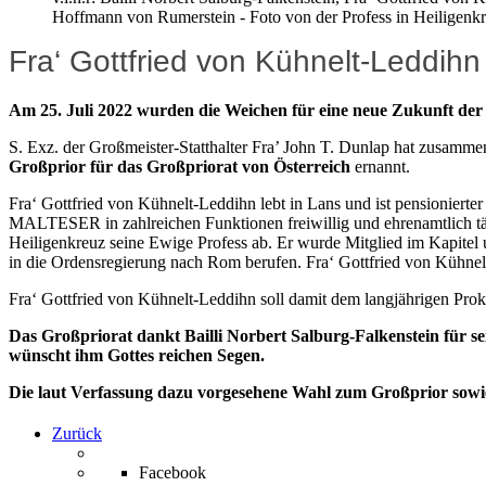
Hoffmann von Rumerstein - Foto von der Profess in Heiligenk
Fra‘ Gottfried von Kühnelt-Leddihn 
Am 25. Juli 2022 wurden die Weichen für eine neue Zukunft der 
S. Exz. der Großmeister-Statthalter Fra’ John T. Dunlap hat zusam
Großprior
für das Großpriorat von Österreich
ernannt.
Fra‘ Gottfried von Kühnelt-Leddihn lebt in Lans und ist pensionierte
MALTESER in zahlreichen Funktionen freiwillig und ehrenamtlich tätig
Heiligenkreuz seine Ewige Profess ab. Er wurde Mitglied im Kapitel 
in die Ordensregierung nach Rom berufen. Fra‘ Gottfried von Kühnelt
Fra‘ Gottfried von Kühnelt-Leddihn soll damit dem langjährigen Proku
Das Großpriorat dankt Bailli Norbert Salburg-Falkenstein für sei
wünscht ihm Gottes reichen Segen.
Die laut Verfassung dazu vorgesehene Wahl zum Großprior sowie 
Zurück
Facebook