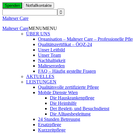
Spenden
Notfallkontakte
Malteser Care
Malteser Care
MENU
MENU
ÜBER UNS
Organisation – Malteser Care – Professionelle Pfl
Qualitätszertifikat – ÖQZ-24
Unser Leitbild
Unser Team
Nachhaltigkeit
Malteserorden
FAQ – Häufig gestellte Fragen
AKTUELLES
LEISTUNGEN
Qualitätsvolle zertifizierte Pflege
Mobile Dienste Wien
Die Hauskrankenpflege
Die Heimhilfe
Der Begleit- und Besuchsdienst
Die Alltagsbegleitung
24 Stunden Betreuung
Ersatzpflege
Kurzzeitpflege