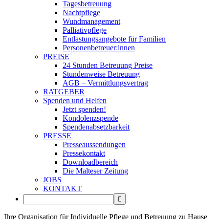
Tagesbetreuung
Nachtpflege
Wundmanagement
Palliativpflege
Entlastungsangebote für Familien
Personenbetreuer:innen
PREISE
24 Stunden Betreuung Preise
Stundenweise Betreuung
AGB – Vermittlungsvertrag
RATGEBER
Spenden und Helfen
Jetzt spenden!
Kondolenzspende
Spendenabsetzbarkeit
PRESSE
Presseaussendungen
Pressekontakt
Downloadbereich
Die Malteser Zeitung
JOBS
KONTAKT
Ihre Organisation für Individuelle Pflege und Betreuung zu Hause