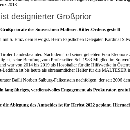
reuz 2013
ist designierter Großprior
Großpriorate des Souveränen Malteser-Ritter-Ordens gestellt
men mit S. Emz. dem Hwdgst. Herrn Päpstlichen Delegaten Kardinal Si
r Tiroler Landesbeamter. Nach dem Tod seiner geliebten Frau Eleonore 20
 ist, seine Berufung zum Professritter. Seit 1983 Mitglied im Souverä
und war von 2014 bis 2019 als Hospitalier für die Hilfswerke in Öste
-Leddihn ist bis heute als ehrenamtlicher Helfer für die MALTESER in 
rator Bailli Norbert Salburg-Falkenstein nachfolgen, der seit 2006 de
n langjähriges, verdienstvolles Engagement als Prokurator, gratul
die Ablegung des Amtseides ist für Herbst 2022 geplant. Hiernac