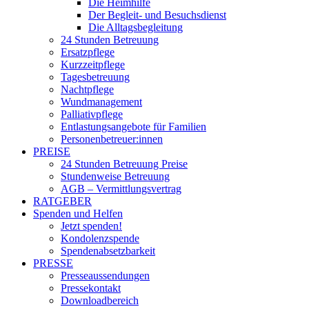
Die Heimhilfe
Der Begleit- und Besuchsdienst
Die Alltagsbegleitung
24 Stunden Betreuung
Ersatzpflege
Kurzzeitpflege
Tagesbetreuung
Nachtpflege
Wundmanagement
Palliativpflege
Entlastungsangebote für Familien
Personenbetreuer:innen
PREISE
24 Stunden Betreuung Preise
Stundenweise Betreuung
AGB – Vermittlungsvertrag
RATGEBER
Spenden und Helfen
Jetzt spenden!
Kondolenzspende
Spendenabsetzbarkeit
PRESSE
Presseaussendungen
Pressekontakt
Downloadbereich