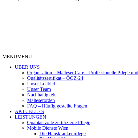
MENU
MENU
ÜBER UNS
Organisation – Malteser Care – Professionelle Pflege un
Qualitätszertifikat – ÖQZ-24
Unser Leitbild
Unser Team
Nachhaltigkeit
Malteserorden
FAQ – Häufig gestellte Fragen
AKTUELLES
LEISTUNGEN
Qualitätsvolle zertifizierte Pflege
Mobile Dienste Wien
Die Hauskrankenpflege