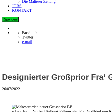
Die Malteser Zeitung
JOBS
KONTAKT
Spenden
Facebook
Twitter
e-mail
Designierter Großprior Fra‘
26/07/2022
v.l.n.r: Bailli Norbert Salburg-Falkenstein, Fra‘ Gottfried v