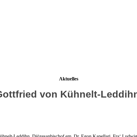
Aktuelles
 Gottfried von Kühnelt-Leddih
on Kühnelt-Leddihn, Diözesanbischof em. Dr. Egon Kapellari, Fra‘ Ludw