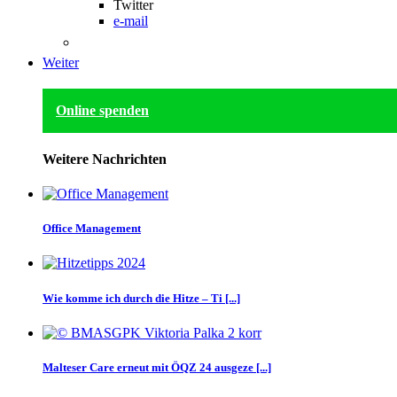
Twitter
e-mail
Weiter
Online spenden
Weitere Nachrichten
Office Management
Wie komme ich durch die Hitze – Ti [...]
Malteser Care erneut mit ÖQZ 24 ausgeze [...]