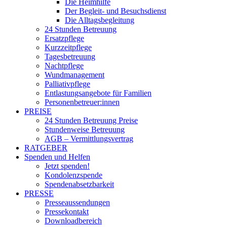
Die Heimhilfe
Der Begleit- und Besuchsdienst
Die Alltagsbegleitung
24 Stunden Betreuung
Ersatzpflege
Kurzzeitpflege
Tagesbetreuung
Nachtpflege
Wundmanagement
Palliativpflege
Entlastungsangebote für Familien
Personenbetreuer:innen
PREISE
24 Stunden Betreuung Preise
Stundenweise Betreuung
AGB – Vermittlungsvertrag
RATGEBER
Spenden und Helfen
Jetzt spenden!
Kondolenzspende
Spendenabsetzbarkeit
PRESSE
Presseaussendungen
Pressekontakt
Downloadbereich