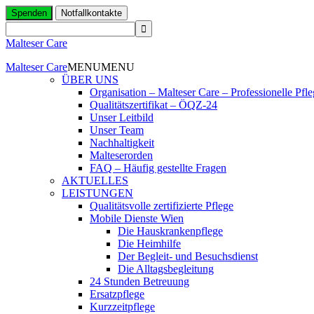
Spenden
Notfallkontakte
Malteser Care
Malteser Care
MENU
MENU
ÜBER UNS
Organisation – Malteser Care – Professionelle Pfl
Qualitätszertifikat – ÖQZ-24
Unser Leitbild
Unser Team
Nachhaltigkeit
Malteserorden
FAQ – Häufig gestellte Fragen
AKTUELLES
LEISTUNGEN
Qualitätsvolle zertifizierte Pflege
Mobile Dienste Wien
Die Hauskrankenpflege
Die Heimhilfe
Der Begleit- und Besuchsdienst
Die Alltagsbegleitung
24 Stunden Betreuung
Ersatzpflege
Kurzzeitpflege