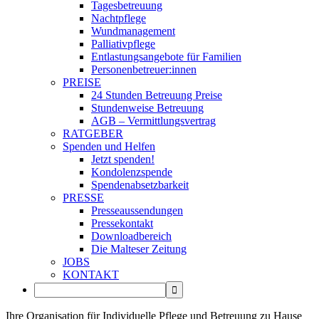
Tagesbetreuung
Nachtpflege
Wundmanagement
Palliativpflege
Entlastungsangebote für Familien
Personenbetreuer:innen
PREISE
24 Stunden Betreuung Preise
Stundenweise Betreuung
AGB – Vermittlungsvertrag
RATGEBER
Spenden und Helfen
Jetzt spenden!
Kondolenzspende
Spendenabsetzbarkeit
PRESSE
Presseaussendungen
Pressekontakt
Downloadbereich
Die Malteser Zeitung
JOBS
KONTAKT
Ihre Organisation für Individuelle Pflege und Betreuung zu Hause