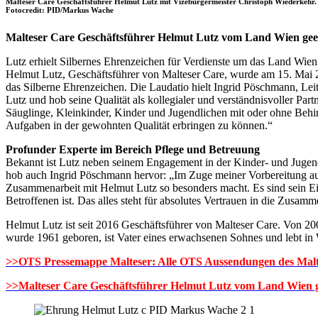
Malteser Care Geschäftsführer Helmut Lutz mit Vizebürgermeister Christoph Wiederkehr.
Fotocredit: PID/Markus Wache
Malteser Care Geschäftsführer Helmut Lutz vom Land Wien gee
Lutz erhielt Silbernes Ehrenzeichen für Verdienste um das Land Wien
Helmut Lutz, Geschäftsführer von Malteser Care, wurde am 15. Mai 2
das Silberne Ehrenzeichen. Die Laudatio hielt Ingrid Pöschmann, Lei
Lutz und hob seine Qualität als kollegialer und verständnisvoller Pa
Säuglinge, Kleinkinder, Kinder und Jugendlichen mit oder ohne Behind
Aufgaben in der gewohnten Qualität erbringen zu können.“
Profunder Experte im Bereich Pflege und Betreuung
Bekannt ist Lutz neben seinem Engagement in der Kinder- und Jugen
hob auch Ingrid Pöschmann hervor: „Im Zuge meiner Vorbereitung auf
Zusammenarbeit mit Helmut Lutz so besonders macht. Es sind sein Ein
Betroffenen ist. Das alles steht für absolutes Vertrauen in die Zusa
Helmut Lutz ist seit 2016 Geschäftsführer von Malteser Care. Von 20
wurde 1961 geboren, ist Vater eines erwachsenen Sohnes und lebt in
>>OTS Pressemappe Malteser: Alle OTS Aussendungen des Malte
>>Malteser Care Geschäftsführer Helmut Lutz vom Land Wien g