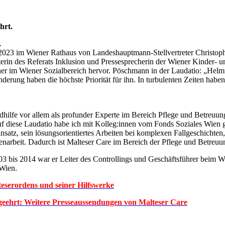
hrt.
.
023 im Wiener Rathaus von Landeshauptmann-Stellvertreter Christoph 
terin des Referats Inklusion und Pressesprecherin der Wiener Kinder-
rtner im Wiener Sozialbereich hervor. Pöschmann in der Laudatio: „Helmu
erung haben die höchste Priorität für ihn. In turbulenten Zeiten haben 
dhilfe vor allem als profunder Experte im Bereich Pflege und Betreu
 diese Laudatio habe ich mit Kolleg:innen vom Fonds Soziales Wien ge
satz, sein lösungsorientiertes Arbeiten bei komplexen Fallgeschichten
mmenarbeit. Dadurch ist Malteser Care im Bereich der Pflege und Betreuu
03 bis 2014 war er Leiter des Controllings und Geschäftsführer beim W
 Wien.
serordens und seiner Hilfswerke
eehrt: Weitere Presseaussendungen von Malteser Care