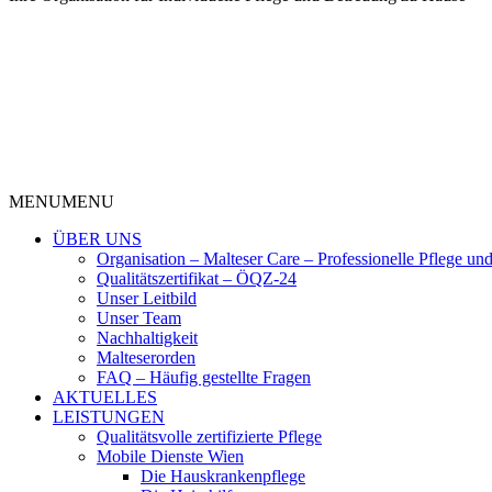
MENU
MENU
ÜBER UNS
Organisation – Malteser Care – Professionelle Pflege un
Qualitätszertifikat – ÖQZ-24
Unser Leitbild
Unser Team
Nachhaltigkeit
Malteserorden
FAQ – Häufig gestellte Fragen
AKTUELLES
LEISTUNGEN
Qualitätsvolle zertifizierte Pflege
Mobile Dienste Wien
Die Hauskrankenpflege