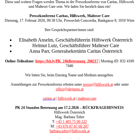
Diese und weitere Fragen werden Thema in der Pressekonferenz von Caritas, Hilfswerk
und Malteser Care sein. Wir laden Sie herzlich dazu ein!
Pressekonferenz Caritas, Hilfswerk, Malteser Care
Dienstag, 17. Februar 2026, 09:30 Uhr, Presseclub Concordia, Bankgasse 8, 1010 Wien
Ihre Gesprächspartner/innen sind:
Elisabeth Anselm, Geschäftsführerin Hilfswerk Österreich
Helmut Lutz, Geschäftsführer Malteser Care
Anna Parr, Generalsekretärin Caritas Österreich
Online-Teilnahme:
https://bit.ly/PK_24hBetreuung_260217
| Meeting-ID: 832 4169
7446
Wir bitten Sie, beim Einstieg Name und Medium anzugeben.
Anmeldungen zur Pressekonferenz erbeten unter
presse@hilfswerk.at
oder unter
office@diejungs.at
caritas.at
|
hilfswerk.at
|
malteser.care
PK 24 Stunden Betreuung am 17.2.2026 – RÜCKFRAGEHINWEIS
Hilfswerk Österreich
Mag. Barbara Tober
T:
+43 1 405 75 00 222
M:
+43 676 87 87 60 207
barbara.tober@hilfswerk.at