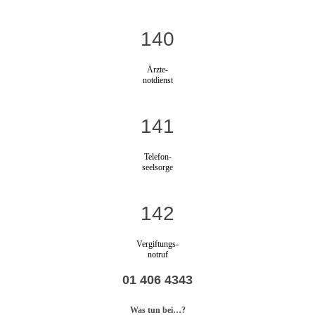
140
Ärzte-
notdienst
141
Telefon-
seelsorge
142
Vergiftungs-
notruf
01 406 4343
Was tun bei…?