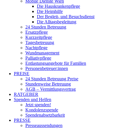
Mobile Dienste Wien
Die Hauskrankenpflege
Die Heimhilfe
Der Begleit- und Besuchsdienst
Die Alltagsbegleitung
24 Stunden Betreuung
Ersatzpflege
Kurzzeitpflege
Tagesbetreuung
Nachtpflege
Wundmanagement
Palliativpflege
Entlastungsangebote für Familien
Personenbetreuer:innen
PREISE
24 Stunden Betreuung Preise
Stundenweise Betreuung
AGB – Vermittlungsvertrag
RATGEBER
Spenden und Helfen
Jetzt spenden!
Kondolenzspende
Spendenabsetzbarkeit
PRESSE
Presseaussendungen