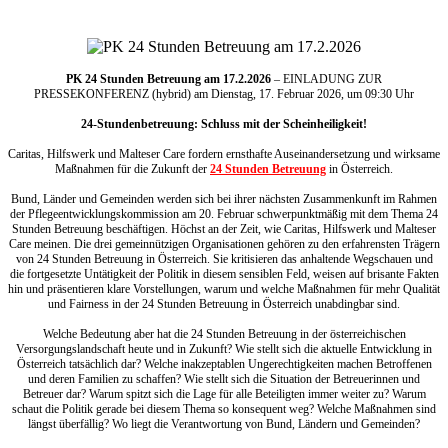
PK 24 Stunden Betreuung am 17.2.2026
– EINLADUNG ZUR
PRESSEKONFERENZ (hybrid) am Dienstag, 17. Februar 2026, um 09:30 Uhr
24-Stundenbetreuung: Schluss mit der Scheinheiligkeit!
Caritas, Hilfswerk und Malteser Care fordern ernsthafte Auseinandersetzung und wirksame
Maßnahmen für die Zukunft der
24 Stunden Betreuung
in Österreich.
Bund, Länder und Gemeinden werden sich bei ihrer nächsten Zusammenkunft im Rahmen
der Pflegeentwicklungskommission am 20. Februar schwerpunktmäßig mit dem Thema 24
Stunden Betreuung beschäftigen. Höchst an der Zeit, wie Caritas, Hilfswerk und Malteser
Care meinen. Die drei gemeinnützigen Organisationen gehören zu den erfahrensten Trägern
von 24 Stunden Betreuung in Österreich. Sie kritisieren das anhaltende Wegschauen und
die fortgesetzte Untätigkeit der Politik in diesem sensiblen Feld, weisen auf brisante Fakten
hin und präsentieren klare Vorstellungen, warum und welche Maßnahmen für mehr Qualität
und Fairness in der 24 Stunden Betreuung in Österreich unabdingbar sind.
Welche Bedeutung aber hat die 24 Stunden Betreuung in der österreichischen
Versorgungslandschaft heute und in Zukunft? Wie stellt sich die aktuelle Entwicklung in
Österreich tatsächlich dar? Welche inakzeptablen Ungerechtigkeiten machen Betroffenen
und deren Familien zu schaffen? Wie stellt sich die Situation der Betreuerinnen und
Betreuer dar? Warum spitzt sich die Lage für alle Beteiligten immer weiter zu? Warum
schaut die Politik gerade bei diesem Thema so konsequent weg? Welche Maßnahmen sind
längst überfällig? Wo liegt die Verantwortung von Bund, Ländern und Gemeinden?