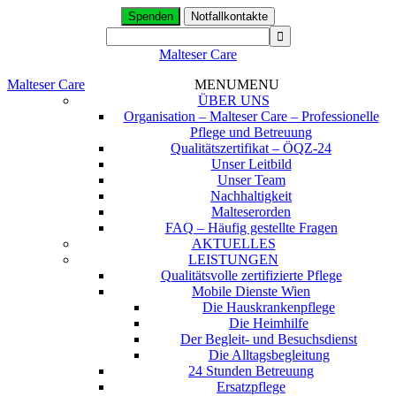
Spenden
Notfallkontakte
Malteser Care
Malteser Care
MENU
MENU
ÜBER UNS
Organisation – Malteser Care – Professionelle
Pflege und Betreuung
Qualitätszertifikat – ÖQZ-24
Unser Leitbild
Unser Team
Nachhaltigkeit
Malteserorden
FAQ – Häufig gestellte Fragen
AKTUELLES
LEISTUNGEN
Qualitätsvolle zertifizierte Pflege
Mobile Dienste Wien
Die Hauskrankenpflege
Die Heimhilfe
Der Begleit- und Besuchsdienst
Die Alltagsbegleitung
24 Stunden Betreuung
Ersatzpflege