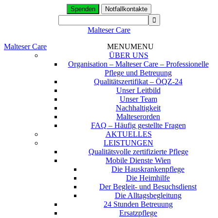
Spenden
Notfallkontakte
Malteser Care
Malteser Care
MENU
MENU
ÜBER UNS
Organisation – Malteser Care – Professionelle
Pflege und Betreuung
Qualitätszertifikat – ÖQZ-24
Unser Leitbild
Unser Team
Nachhaltigkeit
Malteserorden
FAQ – Häufig gestellte Fragen
AKTUELLES
LEISTUNGEN
Qualitätsvolle zertifizierte Pflege
Mobile Dienste Wien
Die Hauskrankenpflege
Die Heimhilfe
Der Begleit- und Besuchsdienst
Die Alltagsbegleitung
24 Stunden Betreuung
Ersatzpflege