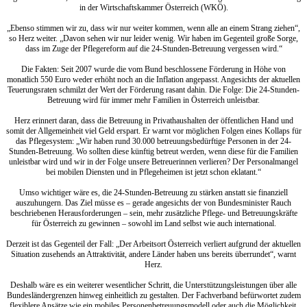
in der Wirtschaftskammer Österreich (WKÖ).
„Ebenso stimmen wir zu, dass wir nur weiter kommen, wenn alle an einem Strang ziehen“,
so Herz weiter. „Davon sehen wir nur leider wenig. Wir haben im Gegenteil große Sorge,
dass im Zuge der Pflegereform auf die 24-Stunden-Betreuung vergessen wird.“
Die Fakten: Seit 2007 wurde die vom Bund beschlossene Förderung in Höhe von
monatlich 550 Euro weder erhöht noch an die Inflation angepasst. Angesichts der aktuellen
Teuerungsraten schmilzt der Wert der Förderung rasant dahin. Die Folge: Die 24-Stunden-
Betreuung wird für immer mehr Familien in Österreich unleistbar.
Herz erinnert daran, dass die Betreuung in Privathaushalten der öffentlichen Hand und
somit der Allgemeinheit viel Geld erspart. Er warnt vor möglichen Folgen eines Kollaps für
das Pflegesystem: „Wir haben rund 30.000 betreuungsbedürftige Personen in der 24-
Stunden-Betreuung. Wo sollten diese künftig betreut werden, wenn diese für die Familien
unleistbar wird und wir in der Folge unsere Betreuerinnen verlieren? Der Personalmangel
bei mobilen Diensten und in Pflegeheimen ist jetzt schon eklatant.“
Umso wichtiger wäre es, die 24-Stunden-Betreuung zu stärken anstatt sie finanziell
auszuhungern. Das Ziel müsse es – gerade angesichts der von Bundesminister Rauch
beschriebenen Herausforderungen – sein, mehr zusätzliche Pflege- und Betreuungskräfte
für Österreich zu gewinnen – sowohl im Land selbst wie auch international.
Derzeit ist das Gegenteil der Fall: „Der Arbeitsort Österreich verliert aufgrund der aktuellen
Situation zusehends an Attraktivität, andere Länder haben uns bereits überrundet“, warnt
Herz.
Deshalb wäre es ein weiterer wesentlicher Schritt, die Unterstützungsleistungen über alle
Bundesländergrenzen hinweg einheitlich zu gestalten. Der Fachverband befürwortet zudem
flexiblere Ansätze wie ein mobiles Personenbetreuungsmodell oder auch die Möglichkeit,