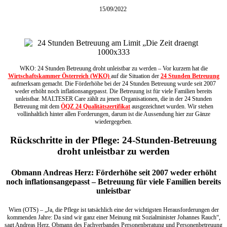
15/09/2022
WKO: 24 Stunden Betreuung droht unleistbar zu werden – Vor kurzem hat die
Wirtschaftskammer Österreich (WKO)
auf die Situation der
24 Stunden Betreuung
aufmerksam gemacht. Die Förderhöhe bei der 24 Stunden Betreuung wurde seit 2007
weder erhöht noch inflationsangepasst. Die Betreuung ist für viele Familien bereits
unleistbar. MALTESER Care zählt zu jenen Organisationen, die in der 24 Stunden
Betreuung mit dem
ÖQZ 24 Qualitätszertifikat
ausgezeichnet wurden. Wir stehen
vollinhaltlich hinter allen Forderungen, darum ist die Aussendung hier zur Gänze
wiedergegeben.
Rückschritte in der Pflege: 24-Stunden-Betreuung
droht unleistbar zu werden
Obmann Andreas Herz: Förderhöhe seit 2007 weder erhöht
noch inflationsangepasst – Betreuung für viele Familien bereits
unleistbar
Wien (OTS) – „Ja, die Pflege ist tatsächlich eine der wichtigsten Herausforderungen der
kommenden Jahre: Da sind wir ganz einer Meinung mit Sozialminister Johannes Rauch“,
sagt Andreas Herz, Obmann des Fachverbandes Personenberatung und Personenbetreuung