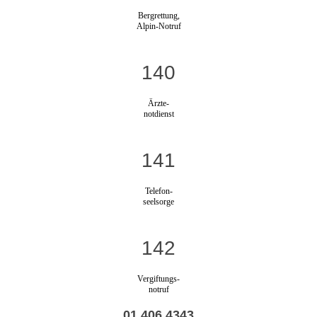
Bergrettung,
Alpin-Notruf
140
Ärzte-
notdienst
141
Telefon-
seelsorge
142
Vergiftungs-
notruf
01 406 4343