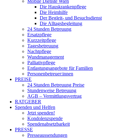
Mobile Dienste Wien
Die Hauskrankenpflege
Die Heimhilfe
Der Begleit- und Besuchsdienst
Die Alltagsbegleitung
24 Stunden Betreuung
Ersatzpflege
Kurzzeitpflege
Tagesbetreuung
Nachtpflege
Wundmanagement
Palliativpflege
Entlastungsangebote für Familien
Personenbetreuer:innen
PREISE
24 Stunden Betreuung Preise
Stundenweise Betreuung
AGB – Vermittlungsvertrag
RATGEBER
Spenden und Helfen
Jetzt spenden!
Kondolenzspende
Spendenabsetzbarkeit
PRESSE
Presseaussendungen