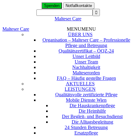
Spenden
Notfallkontakte
Malteser Care
Malteser Care
MENU
MENU
ÜBER UNS
Organisation – Malteser Care – Professionelle
Pflege und Betreuung
Qualitätszertifikat – ÖQZ-24
Unser Leitbild
Unser Team
Nachhaltigkeit
Malteserorden
FAQ – Häufig gestellte Fragen
AKTUELLES
LEISTUNGEN
Qualitätsvolle zertifizierte Pflege
Mobile Dienste Wien
Die Hauskrankenpflege
Die Heimhilfe
Der Begleit- und Besuchsdienst
Die Alltagsbegleitung
24 Stunden Betreuung
Ersatzpflege