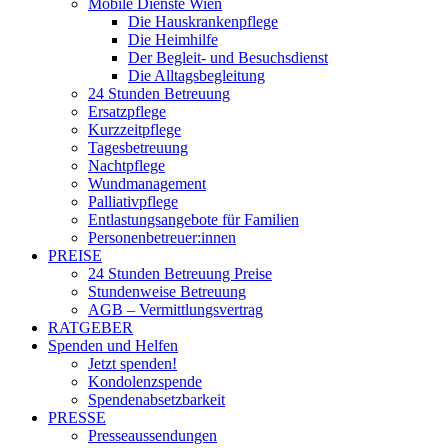
Mobile Dienste Wien
Die Hauskrankenpflege
Die Heimhilfe
Der Begleit- und Besuchsdienst
Die Alltagsbegleitung
24 Stunden Betreuung
Ersatzpflege
Kurzzeitpflege
Tagesbetreuung
Nachtpflege
Wundmanagement
Palliativpflege
Entlastungsangebote für Familien
Personenbetreuer:innen
PREISE
24 Stunden Betreuung Preise
Stundenweise Betreuung
AGB – Vermittlungsvertrag
RATGEBER
Spenden und Helfen
Jetzt spenden!
Kondolenzspende
Spendenabsetzbarkeit
PRESSE
Presseaussendungen