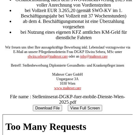
voller Anrechnung von Vordienstzeiten
bei Vollzeit EUR 3.265,20 (gemäß SWÖ-KV im 1.
Beschäftigungsjahr bei Vollzeit mit 37 Wochenstunden)
ab dem 4. Beschäftigungsmonat ist eine Überzahlung
vorgesehen
bei Nutzung eines eigenen KFZ amtliches KM-Geld für
dienstliche Fahrten
Wir freuen uns über Ihre aussagekräftige Bewerbung inkl. Lebenslauf vorzugsweise via
E-­Mail an unsere Pflegedienstleiterin Frau DGKP Elwira Sebera, MSc unter
elwira.sebera@malteser.care
oder an
jobs@malteser.care
Betreff: Stellenbewerbung Diplomierte Gesundheits- und Krankenpfleger:innen
Malteser Care GmbH
Ungargasse 3A
1030 Wien
www.malteser.care
File name : Stelleninserat-DGKP-fuer-mobile-Dienste-Wien-
2025.pdf
Download File
View Full Screen